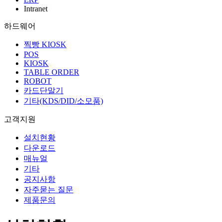
Intranet
하드웨어
찍빵 KIOSK
POS
KIOSK
TABLE ORDER
ROBOT
카드단말기
기타(KDS/DID/소모품)
고객지원
설치현황
다운로드
매뉴얼
기타
공지사항
자주묻는 질문
제품문의