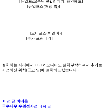
[듀얼포스(손님 쪽), 리더기, 싸인패드]
[듀얼포스(매장 측)]
[오더포스(벽걸이)]
[추가 프린터기]
설치하는 자리에서 CCTV 모니터도 설치부탁하셔서 추가로
지정하신 위치(금고 밑)에 설치해드렸습니다~
이전 글
버미음
국수나무 수원정자점
다음 글