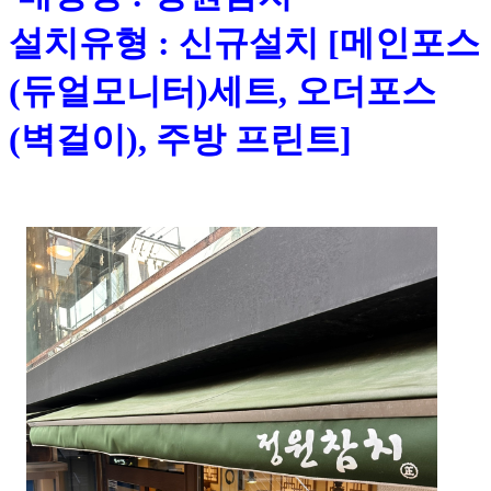
설치유형 : 신규설치 [메인포스
(듀얼모니터)세트, 오더포스
(벽걸이), 주방 프린트]