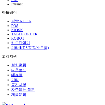
Intranet
하드웨어
찍빵 KIOSK
POS
KIOSK
TABLE ORDER
ROBOT
카드단말기
기타(KDS/DID/소모품)
고객지원
설치현황
다운로드
매뉴얼
기타
공지사항
자주묻는 질문
제품문의